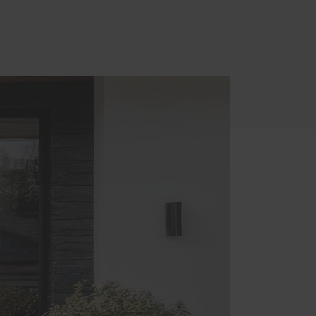
Einbruchschutz
Innentüren
Parkettböden
Treppen
Handwerker-Netzwerk
Meisterwerke