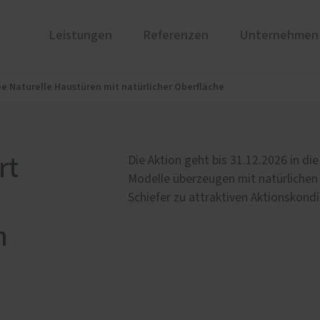
Leistungen
Referenzen
Unternehmen
e Naturelle Haustüren mit natürlicher Oberfläche
ren
chte
PaX Balkon- & Terrassent
Ausstellung
nium
Balkontüren
und Holz-Aluminium
Hebe-Schiebe-Türen
rt
Die Aktion geht bis 31.12.2026 in di
u und Denkmal
Falt-Schiebe-Türen
Modelle überzeugen mit natürlichen
nen
Parallel-Schiebe-Kipp-Tür
Schiefer zu attraktiven Aktionskondi
stoff
n
e
Reparaturen