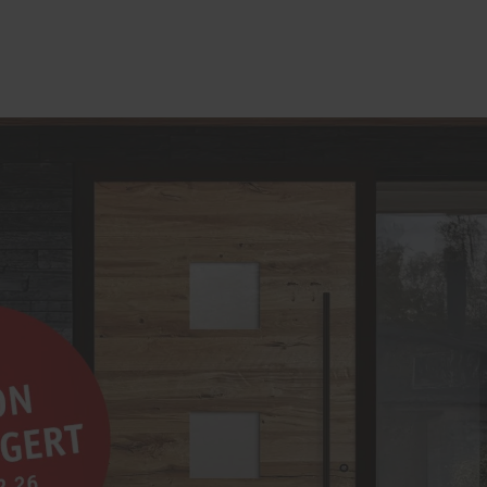
lschutz-Simulator
Fenster-Reparaturen
rung für Fenster und
Haustür-Reparaturen
üren
Möbel-Reparaturen