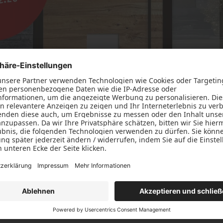
ierer: Die beliebte Aktion für PaXentrée Naturelle Alumini
ptik, Keramik und Schiefer verbinden die Türen modernes De
iduelle Eingangsbereiche, die Charakter zeigen und dem Zuha
ante Schieferoberfläche – die Modelle setzen stilvolle Akz