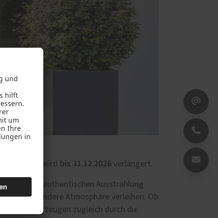
bis 31.12.2026
um-Haustüren wird
verlängert.
sign mit der authentischen Ausstrahlung
use eine besondere Atmosphäre verleihen. Ob
ente und überzeugen zugleich durch die