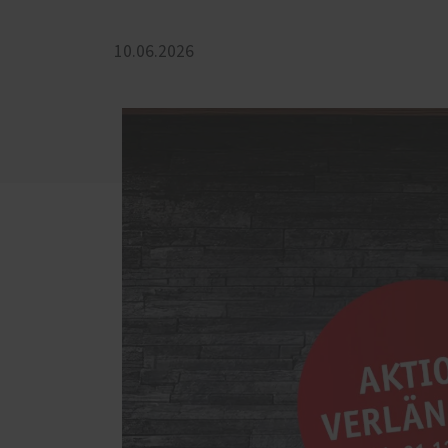
Badezimmer
Schal
Dachschrägen-Möbel
Förde
10.06.2026
Haust
Gewerbe und Gastronomie
Küche
Schlafzimmer
Wohnzimmer