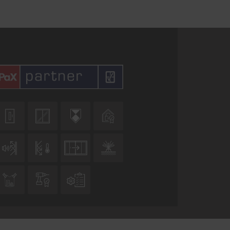










