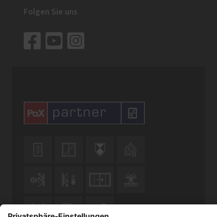
Folgen Sie uns










