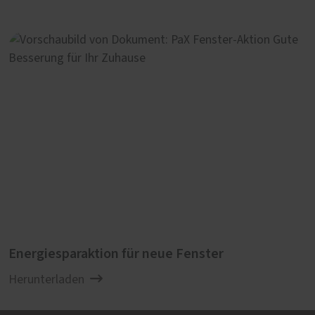
Fenster lieber einem Fachbetrieb anvertrauen?
Sprechen Sie uns an. Wir erstellen Ihnen gerne
ein Angebot für eine jährliche Fenster-
Wartung.
Energiesparaktion für neue Fenster
Herunterladen