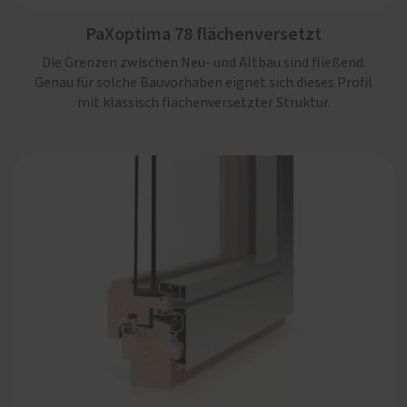
PaXoptima 92 flächenversetzt
PaXoptima 78 flächenversetzt
Eine besonders gute Wärmedämmung erzielt dieses
Profil aufgrund der massiven Profilstärke. Damit ist es
Die Grenzen zwischen Neu- und Altbau sind fließend.
ideal geeignet für Neubauten mit klassischen Akzenten.
Genau für solche Bauvorhaben eignet sich dieses Profil
mit klassisch flächenversetzter Struktur.