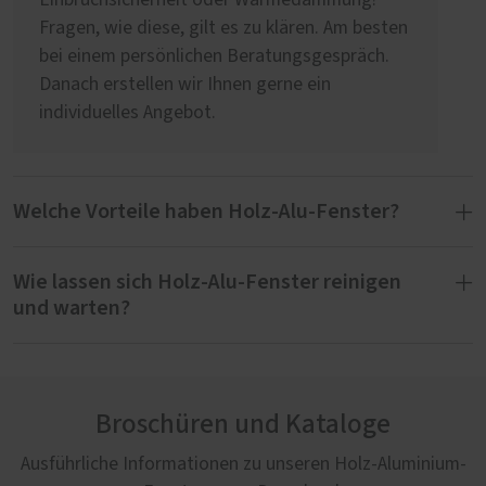
Fragen, wie diese, gilt es zu klären. Am besten
bei einem persönlichen Beratungsgespräch.
Danach erstellen wir Ihnen gerne ein
individuelles Angebot.
Welche Vorteile haben Holz-Alu-Fenster?
Wie lassen sich Holz-Alu-Fenster reinigen
Der Material-Mix bei Fenstern aus Holz und
und warten?
Aluminium hat viele Vorteile:
besonders hohe Witterungsbeständigkeit
Frisch beschichtete Oberflächen neuer Holz-
beständige Optik
Alu-Fenster sollten Sie frühestens nach sechs
sehr gute Dämmwerte
Broschüren und Kataloge
bis acht Wochen reinigen. Seien Sie achtsam
innen wie außen unzählige
bei der Reinigung: intensives und trockenes
Ausführliche Informationen zu unseren Holz-Aluminium-
Gestaltungsmöglichkeiten