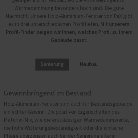
geringer als im Neubau, wo die Anforderungen zur
Wärmedämmung besonders hoch sind. Die gute
Nachricht: Unsere Holz-Aluminium-Fenster von PaX gibt
Mit unserem
es in drei unterschiedlichen Profiltiefen.
Profil-Finder zeigen wir Ihnen, welches Profil zu Ihrem
Gebäude passt.
Sanierung
Neubau
Gewinnbringend im Bestand
Elegant im Neubau
Holz-Aluminium-Fenster sind auch für Bestandsgebäude
Exklusives Wohnen braucht exklusive Fenster, die ein
ein echter Gewinn. Die positiven Eigenschaften des
Höchstmaß an Komfort versprechen und sich elegant in
Material-Mix, wie die erstklassigen Wärmedämmwerte,
eine einzigartige Außenansicht integrieren. Unsere Holz-
die hohe Witterungsbeständigkeit oder die einfache
Aluminium-Fenster von PaX halten, was sie versprechen.
Pflege überzeugen auch bei der Sanierung älterer
Nach außen hin sind sie nahezu unverwüstlich und