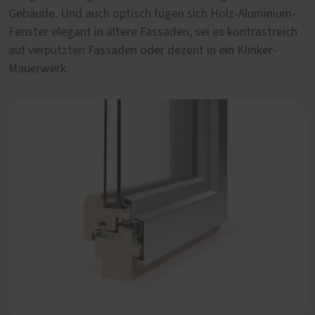
Gebäude. Und auch optisch fügen sich Holz-Aluminium-
dennoch von besonderer Ästhetik geprägt. Im Innern
Fenster elegant in ältere Fassaden, sei es kontrastreich
versprühen die Holzoberflächen Behaglichkeit und
auf verputzten Fassaden oder dezent in ein Klinker-
Wärme.
Mauerwerk.