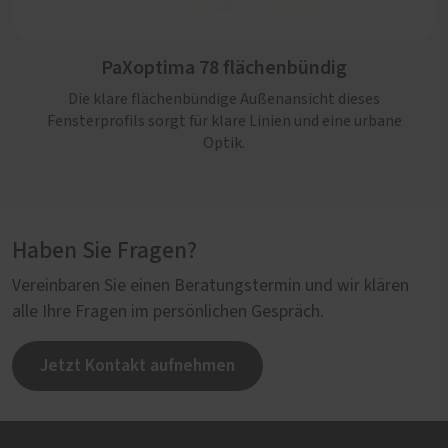
PaXoptima 92 flächenbündig
PaXoptima 78 flächenbündig
Funktionale und optische Modernität bringt dieses
flächenbündige Holz-Aluminium-Profil mit sich und
Die klare flächenbündige Außenansicht dieses
eignet sich so bestens für den Neubau.
Fensterprofils sorgt für klare Linien und eine urbane
Optik.
Haben Sie Fragen?
Vereinbaren Sie einen Beratungstermin und wir klären
alle Ihre Fragen im persönlichen Gespräch.
Jetzt Kontakt aufnehmen