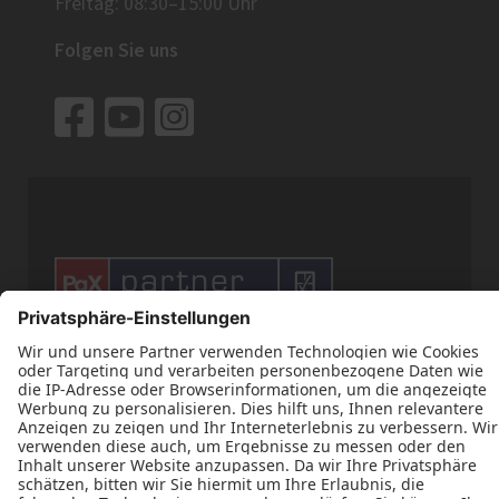
Freitag: 08:30–15:00 Uhr
Folgen Sie uns







