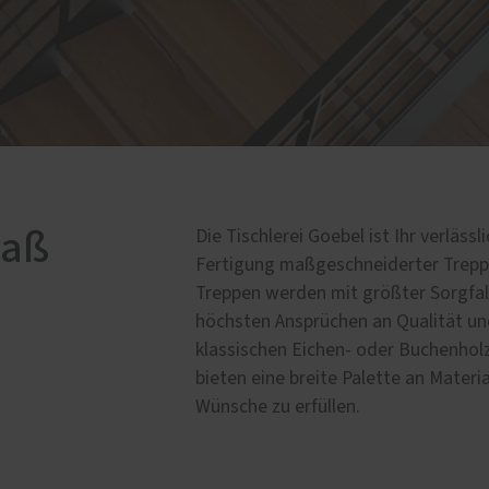
lschutz-Simulator
Fenster-Reparaturen
rung für Fenster und
Haustür-Reparaturen
üren
Möbel-Reparaturen
Maß
Die Tischlerei Goebel ist Ihr verläss
Fertigung maßgeschneiderter Trepp
Treppen werden mit größter Sorgfal
höchsten Ansprüchen an Qualität un
klassischen Eichen- oder Buchenholz
bieten eine breite Palette an Materi
Wünsche zu erfüllen.