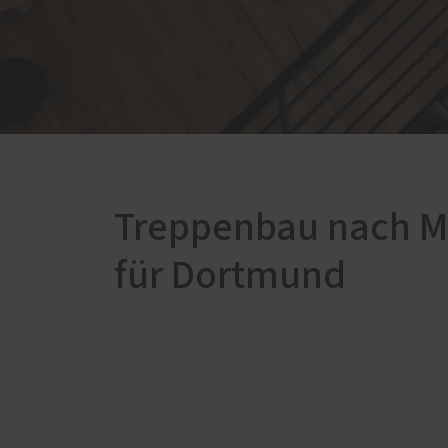
Badezimmer
Schal
Dachschrägen-Möbel
Förde
Haust
Gewerbe und Gastronomie
Küche
Schlafzimmer
Wohnzimmer
Treppenbau nach 
für Dortmund