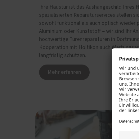
Ihre Haustür ist das Aushängeschild Ihres 
spezialisierten Reparaturservices stellen si
sowohl funktional als auch optisch wieder p
Aluminium oder Kunststoff – wir sind Ihr An
hochwertige Türenreparaturen in Dortmund
Kooperation mit Holtikon auch Wartungsarb
langfristig schützen.
Mehr erfahren