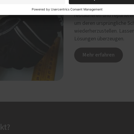
Ob antike Schränke, modern
Tischlerei Goebel ist Ihr E
restaurieren und repariere
um deren ursprüngliche Sc
wiederherzustellen. Lasse
Lösungen überzeugen.
Mehr erfahren
kt?