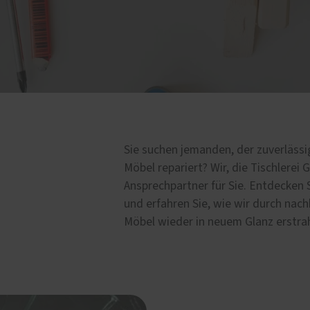
lschutz-Simulator
Fenster-Reparaturen
rung für Fenster und
Haustür-Reparaturen
üren
Möbel-Reparaturen
Sie suchen jemanden, der zuverlässi
Möbel repariert? Wir, die Tischlerei
Ansprechpartner für Sie. Entdecken 
und erfahren Sie, wie wir durch nac
Möbel wieder in neuem Glanz erstrah