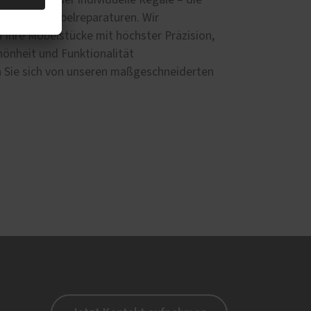
e Tische oder individuelle Regale – die
xperte für Möbelreparaturen. Wir
n Ihre Möbelstücke mit höchster Präzision,
hönheit und Funktionalität
n Sie sich von unseren maßgeschneiderten