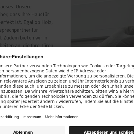
Hauses. Unsere
cher, dass Ihre Haustür
erfekt ist. Egal ob Holz,
sprechpartner für
. Zudem bieten wir in
eiten an, die Ihre Türen
Möbelreparature