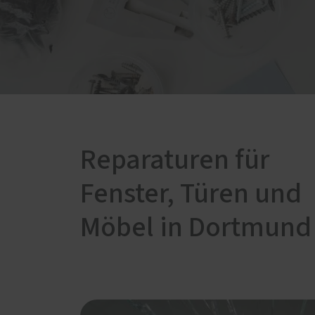
Badezimmer
Schal
Dachschrägen-Möbel
Förde
Haust
Gewerbe und Gastronomie
Küche
Schlafzimmer
Wohnzimmer
Reparaturen für
Fenster, Türen und
Möbel in Dortmund