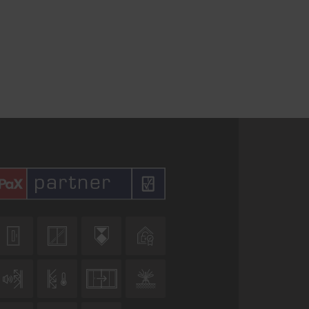







