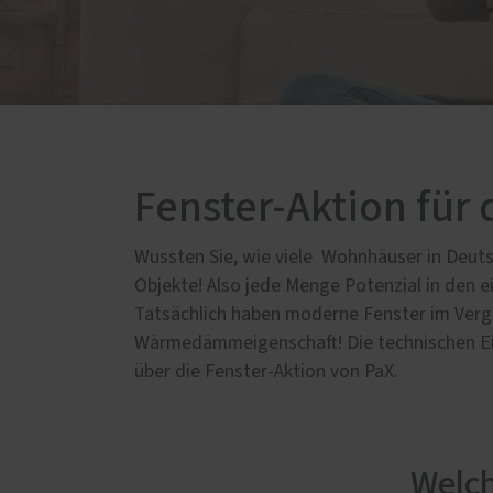
Badezimmer
Schal
Dachschrägen-Möbel
Förde
Haust
Gewerbe und Gastronomie
Küche
Schlafzimmer
Wohnzimmer
Fenster-Aktion fü
Wussten Sie, wie viele Wohnhäuser in Deutsc
Objekte! Also jede Menge Potenzial in den e
Tatsächlich haben moderne Fenster im Vergl
Wärmedämmeigenschaft! Die technischen Eig
über die Fenster-Aktion von PaX.
Welch