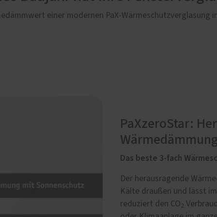
ärmedämmwert einer modernen PaX-Wärmeschutzverglasung im 
PaXzeroStar: He
Wärmedämmung m
Das beste 3-fach Wärmesch
Der herausragende Wärmedu
Kälte draußen und lässt i
reduziert den CO
Verbrauc
2
oder Klimaanlage im ganz