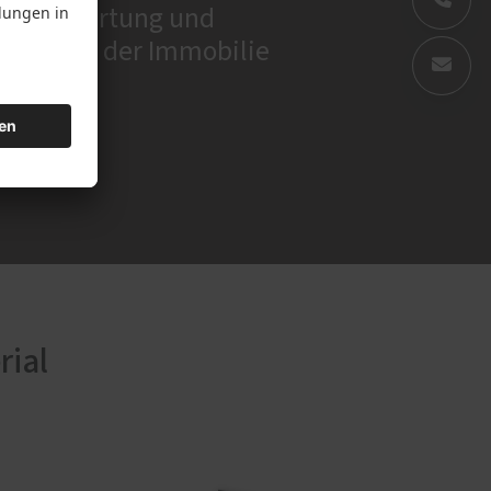
he Aufwertung und
eigerung der Immobilie
rial
m