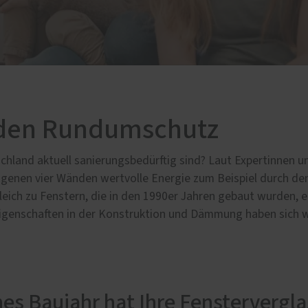
lschutz-Simulator
Fenster-Reparaturen
rung für Fenster und
Haustür-Reparaturen
üren
Möbel-Reparaturen
r den Rundumschutz
hland aktuell sanierungsbedürftig sind? Laut Expertinnen un
igenen vier Wänden wertvolle Energie zum Beispiel durch den
eich zu Fenstern, die in den 1990er Jahren gebaut wurden, e
enschaften in der Konstruktion und Dämmung haben sich we
es Baujahr hat Ihre Fenstervergl