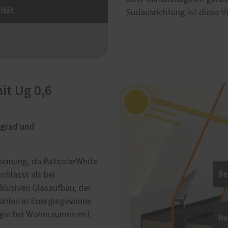
Südausrichtung ist diese V
it Ug 0,6
grad und
cheinung, da PaXsolarWhite
chlässt als bei
lusiven Glasaufbau, der
trahlen in Energiegewinne
rgie bei Wohnräumen mit