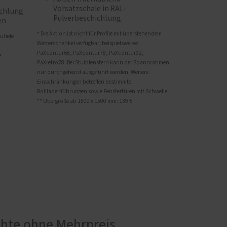
Vorsatzschale in RAL-
ichtung
Pulverbeschichtung
en
* Die Aktion ist nicht für Profile mit überstehendem
utiefe
Wetterschenkel verfügbar, beispielsweise:
PaXcontur68, PaXcontur78, PaXcontur92,
e
PaXretro78. Bei Stulpfenstern kann der Spannrahmen
nur durchgehend ausgeführt werden. Weitere
Einschränkungen betreffen bestimmte
Rollladenführungen sowie Fenstertüren mit Schwelle.
** Übergröße ab 1500 x 1500 mm: 139 €
chte ohne Mehrpreis