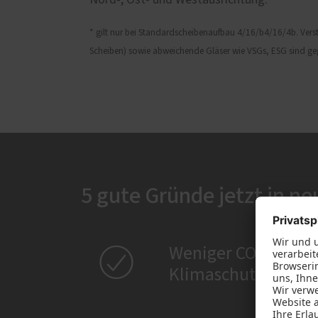
Nord-, Ost- und Westausrichtung.
* gilt nur bei Standardscheibenaufbau 4/16/b4/16/4b. Verst
Scheiben) sowie abweichende Gläser wie VSGs, ESG sind geg
5 gute Gründe jetzt in ne

Weniger CO2-Ausst
Klimaschutzes