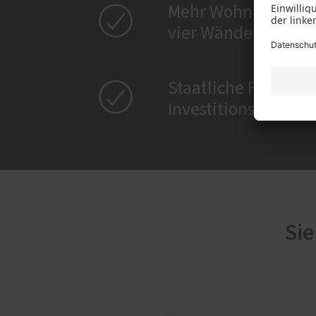

Mehr Wohnkomfort 
vier Wänden

Staatliche Förderun
Investitionssumme
Sie