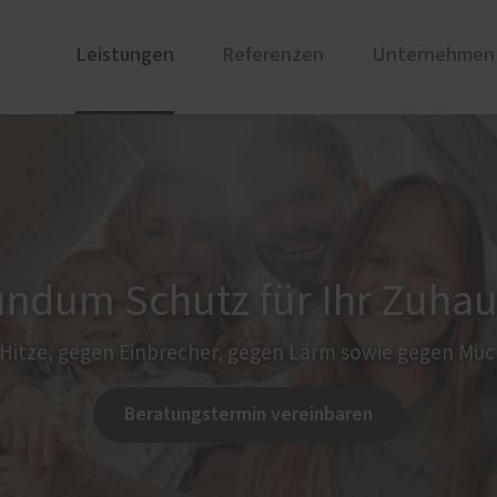
Leistungen
Referenzen
Unternehmen
ren
chte
PaX Balkon- & Terrassent
Ausstellung
nium
Balkontüren
und Holz-Aluminium
Hebe-Schiebe-Türen
u und Denkmal
Falt-Schiebe-Türen
ndum Schutz für Ihr Zuha
nen
Parallel-Schiebe-Kipp-Tür
stoff
Hitze, gegen Einbrecher, gegen Lärm sowie gegen Mü
Beratungstermin vereinbaren
e
Reparaturen