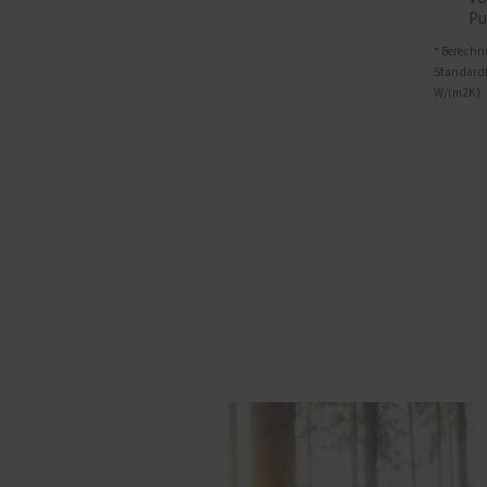
Pu
* Berechn
Standardf
W/(m2K)