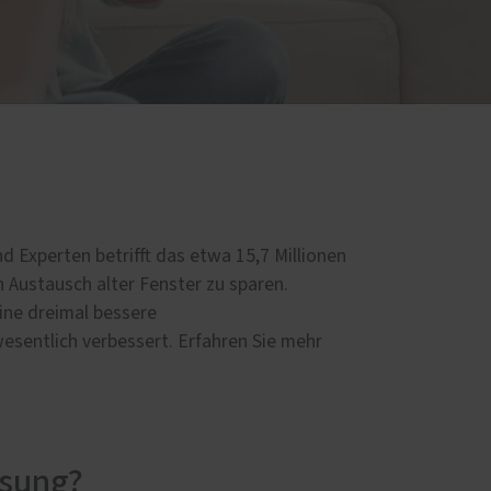
Einbruchschutz
Innentüren
Parkettböden
Treppen
Handwerker-Netzwerk
Meisterwerke
d Experten betrifft das etwa 15,7 Millionen
 Austausch alter Fenster zu sparen.
ine dreimal bessere
sentlich verbessert. Erfahren Sie mehr
asung?