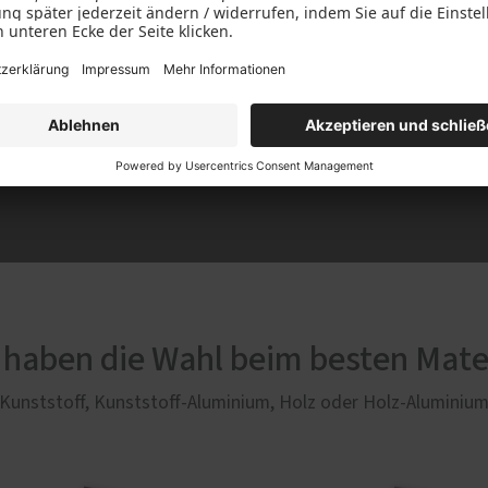
in den eigenen

Optisc
Wertst
g, bis zu 20 % der
 haben die Wahl beim besten Mate
Kunststoff, Kunststoff-Aluminium, Holz oder Holz-Aluminiu