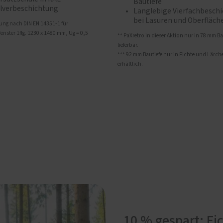
Bautiefe
lverbeschichtung
Langlebige Vierfachbesch
bei Lasuren und Oberfläch
ung nach DIN EN 14351-1 für
enster 1flg. 1230 x 1480 mm, Ug = 0,5
** PaXretro in dieser Aktion nur in 78 mm Ba
lieferbar.
*** 92 mm Bautiefe nur in Fichte und Lärch
erhältlich.
10 % gespart: Fi