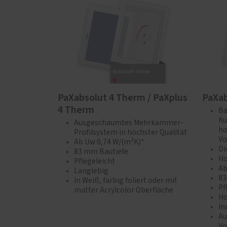
PaXabsolut 4 Therm / PaXplus
PaXab
4 Therm
Ba
Ku
Ausgeschäumtes Mehrkammer-
ho
Profilsystem in höchster Qualität
Vo
2
Ab Uw 0,74 W/(m
K)*
Di
83 mm Bautiefe
Ho
Pflegeleicht
Ab
Langlebig
83
In Weiß, farbig foliert oder mit
Pf
matter Acrylcolor Oberfläche
Ho
In
Au
Vo