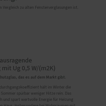
Vergleich zu alten Fensterverglasungen ist.
rausragende
it Ug 0,5 W/(m2K)
utzglas, das es auf dem Markt gibt.
rchgangskoeffizient hält im Winter die
m Sommer spürbar weniger Hitze rein. Das
h und spart wertvolle Energie für Heizung
en Haus. Insbesondere bei Wohnräumen mit