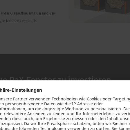
ärkter Glasaufbau (mit 6er und 8er-
en Mehrpreis erhältlich.
ue PaX-Fenster zu investieren
oß zugunsten des

Reduzi
Heizun