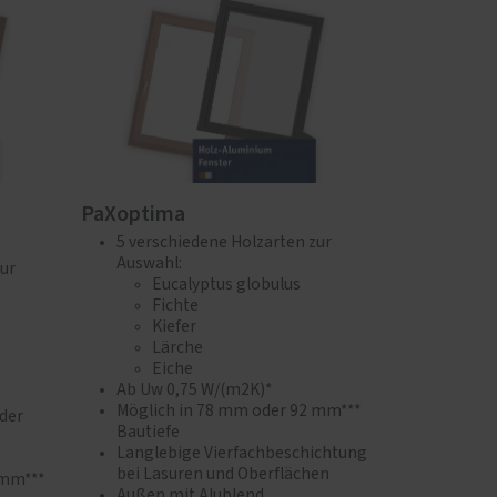
PaXoptima
5 verschiedene Holzarten zur
Auswahl:
zur
Eucalyptus globulus
Fichte
Kiefer
Lärche
Eiche
Ab Uw 0,75 W/(m2K)*
Möglich in 78 mm oder 92 mm***
der
Bautiefe
Langlebige Vierfachbeschichtung
bei Lasuren und Oberflächen
 mm***
Außen mit Alublend