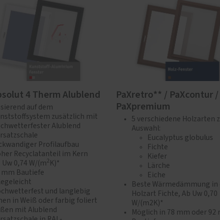
solut 4 Therm Alublend
PaXretro** / PaXcontur /
PaXpremium
sierend auf dem
nststoffsystem zusätzlich mit
5 verschiedene Holzarten 
chwetterfester Alublend
Auswahl:
rsatzschale
Eucalyptus globulus
ckwandiger Profilaufbau
Fichte
her Recyclatanteil im Kern
Kiefer
2
 Uw 0,74 W/(m
K)*
Lärche
 mm Bautiefe
Eiche
legeleicht
Beste Wärmedämmung in 
chwetterfest und langlebig
Holzart Fichte, Ab Uw 0,70
nen in Weiß oder farbig foliert
W/(m2K)*
ßen mit Alublend
Möglich in 78 mm oder 92
rsatzschale in RAL-