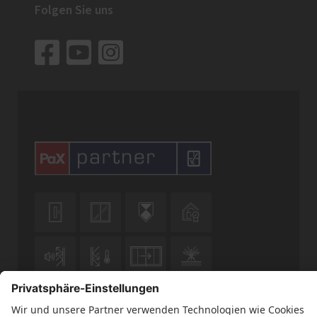
Folgen Sie uns










