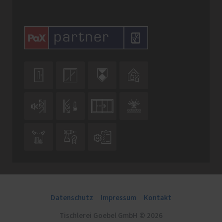











Datenschutz
Impressum
Kontakt
Tischlerei Goebel GmbH © 2026