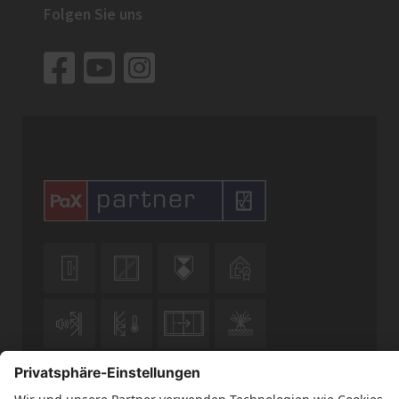
Folgen Sie uns










