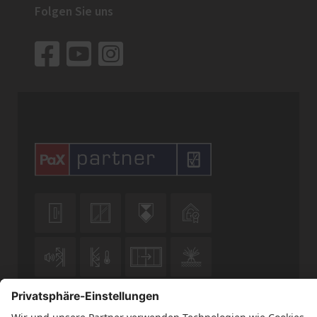
Folgen Sie uns










