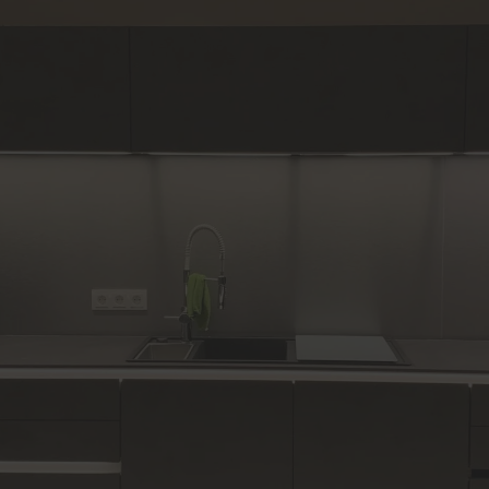
lschutz-Simulator
Fenster-Reparaturen
rung für Fenster und
Haustür-Reparaturen
üren
Möbel-Reparaturen