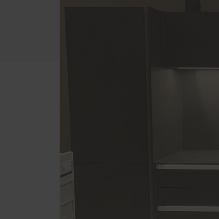
Badezimmer
Schal
Dachschrägen-Möbel
Förde
Haust
Gewerbe und Gastronomie
Küche
Schlafzimmer
Wohnzimmer