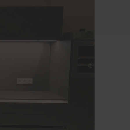
Einbruchschutz
Innentüren
Parkettböden
Treppen
Handwerker-Netzwerk
Meisterwerke