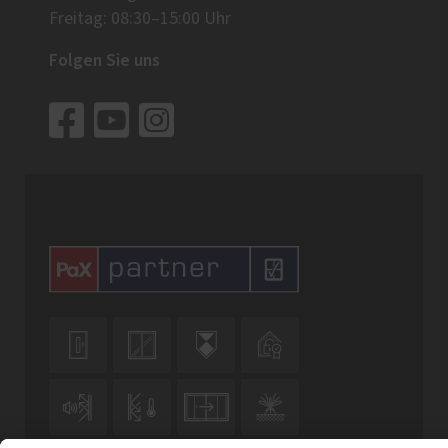
Freitag: 08:30–15:00 Uhr
Folgen Sie uns







