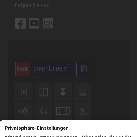
Folgen Sie uns










