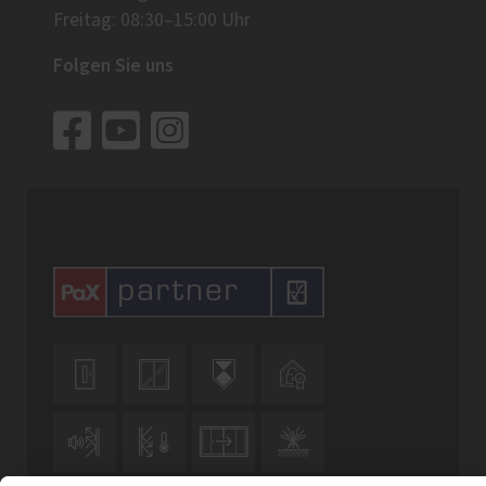
Freitag: 08:30–15:00 Uhr
Folgen Sie uns







