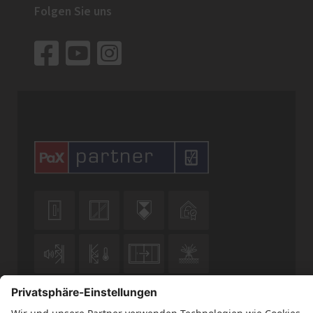
Folgen Sie uns










