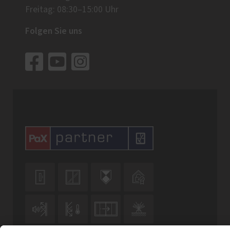
Freitag: 08:30–15:00 Uhr
Folgen Sie uns







