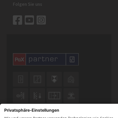
Folgen Sie uns










