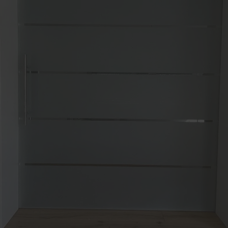
lschutz-Simulator
Fenster-Reparaturen
rung für Fenster und
Haustür-Reparaturen
üren
Möbel-Reparaturen