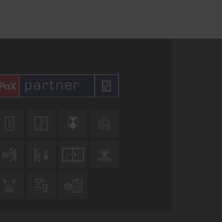










