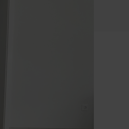
Einbruchschutz
Innentüren
Parkettböden
Treppen
Handwerker-Netzwerk
Meisterwerke