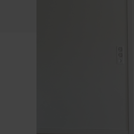
Badezimmer
Schal
Dachschrägen-Möbel
Förde
Haust
Gewerbe und Gastronomie
Küche
Schlafzimmer
Wohnzimmer