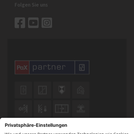
Folgen Sie uns










