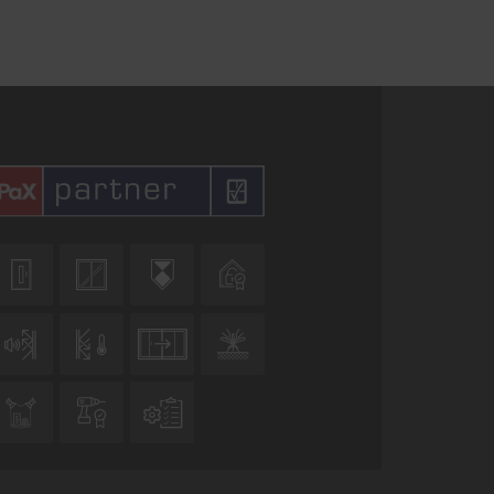










