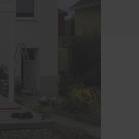
Einbruchschutz
Innentüren
Parkettböden
Treppen
Handwerker-Netzwerk
Meisterwerke