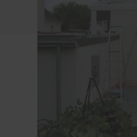
Badezimmer
Schal
Dachschrägen-Möbel
Förde
Haust
Gewerbe und Gastronomie
Küche
Schlafzimmer
Wohnzimmer