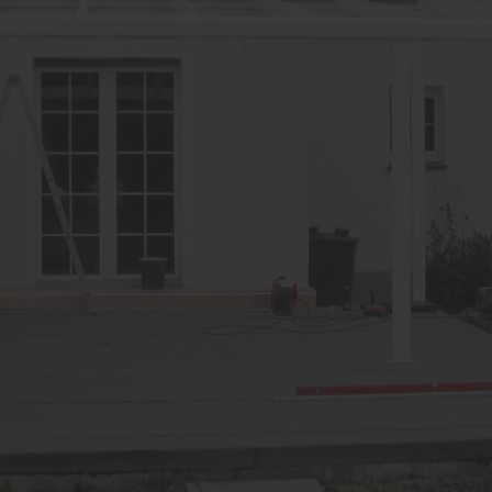
lschutz-Simulator
Fenster-Reparaturen
rung für Fenster und
Haustür-Reparaturen
üren
Möbel-Reparaturen