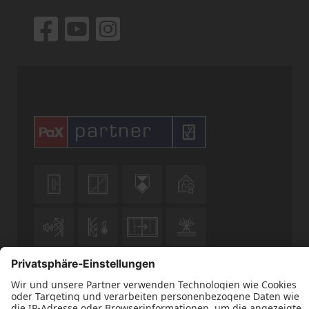










