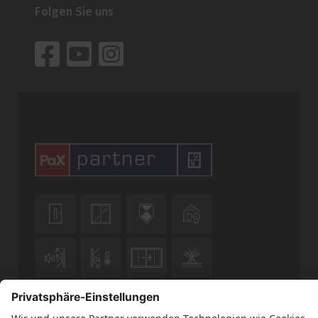
Folgen Sie uns










