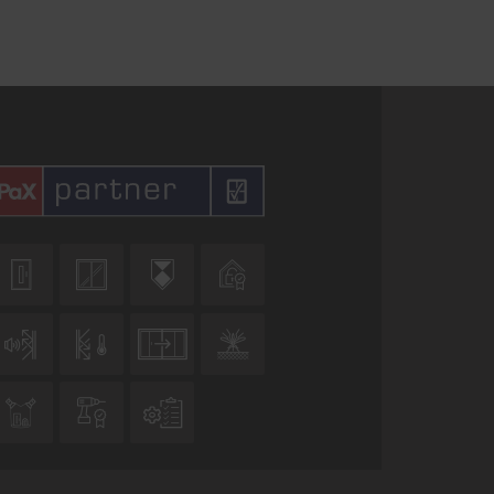










