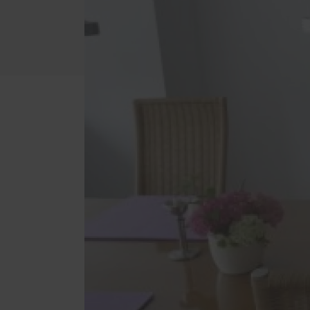
Badezimmer
Schal
Dachschrägen-Möbel
Förde
Haust
Gewerbe und Gastronomie
Küche
Schlafzimmer
Wohnzimmer