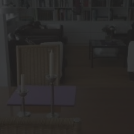
lschutz-Simulator
Fenster-Reparaturen
rung für Fenster und
Haustür-Reparaturen
üren
Möbel-Reparaturen