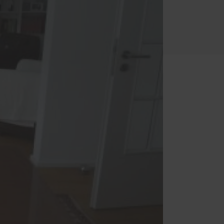
Einbruchschutz
Innentüren
Parkettböden
Treppen
Handwerker-Netzwerk
Meisterwerke