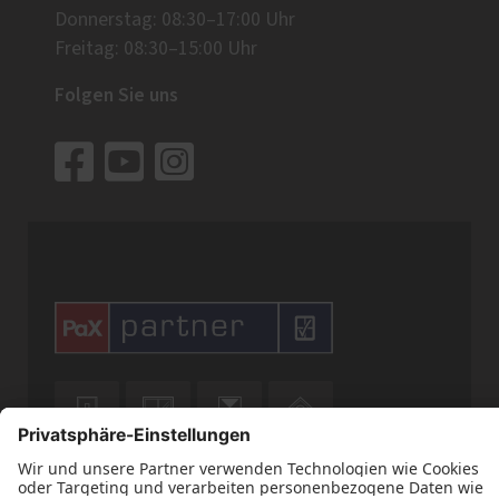
Donnerstag: 08:30–17:00 Uhr
Freitag: 08:30–15:00 Uhr
Folgen Sie uns







